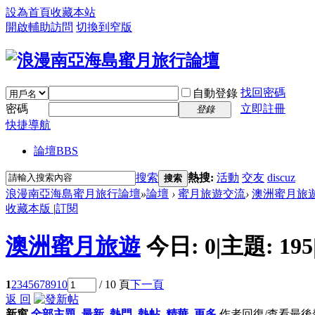
設為首頁
收藏本站
開啟輔助訪問
切換到窄版
找回密碼
自動登錄
密碼
立即註冊
登錄
快捷導航
論壇
BBS
搜索
熱搜:
活動
交友
discuz
搜索
浪漫南亞海島蜜月旅行論壇
»
論壇
›
蜜月旅遊交流
›
澳洲蜜月旅
收藏本版
|
訂閱
澳洲蜜月旅遊
今日:
0
|
主題:
195
1
2
3
4
5
6
7
8
9
10
/ 10 頁
下一頁
返 回
新窗
全部主題
最新
熱門
熱帖
精華
更多
作者
回復/查看
最後