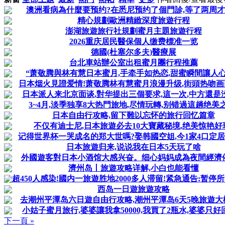
澳洲看病為什麼要预约?在悉尼预约了個門診,等了两周
精心規劃歐洲精緻深度旅遊行程
澎湖旅遊旅行社規劃蜜月主題旅遊行程
2026重庆居民醫保個人缴费標准一览
德國(杜塞尔多夫)醫療展
台北車站辦公室出租蜜月團行程推薦
“萧敬腾與林有慧日本蜜月,手牵手如热恋,甜蜜瞬間讓人心
日本烟火見證爱情!萧敬腾林有慧蜜月浪漫升级,街頭热吻
日本派人来北京面谈,對华提出三個要求,這一次,中方還是
3~4月,淡季独享8大热門旅地,尽情玩轉,别错過這趟绝美之
日本自由行攻略,留下難以忘怀的旅行回忆篇章
不仅有迪士尼,日本旅遊必去10大寶藏秘境,绝美惊艳好
记得世界杯一哭成名的郑大世嗎?娶韩國空姐,今1家4口定
日本旅遊归来,说说我在日本5天玩了啥
外國遊客對日本小酒馆大感兴奋。细心妈妈成為夜間經濟
濟州岛丨旅遊攻略详解,小白也能看懂
超450人感染!國内一旅遊胜地2000多人滞留!紧急通告:暂停所有
西岛一日遊旅遊攻略
去潮州平潭岛六日遊自由行攻略,潮州平潭岛6天5晚旅遊大
小姑子蜜月旅行,婆婆讓我拿50000,我買了2瓶水,婆婆只好
下一頁 »