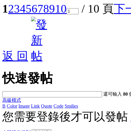
1
2
3
4
5
6
7
8
9
10
/ 10 頁
下
返 回
快速發帖
還可輸入
80
高級模式
B
Color
Image
Link
Quote
Code
Smilies
您需要登錄後才可以發帖