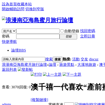
設為首頁
收藏本站
開啟輔助訪問
切換到窄版
找回密碼
自動登錄
密碼
立即註冊
登錄
快捷導航
論壇
BBS
搜索
熱搜:
活動
交友
discuz
搜索
浪漫南亞海島蜜月旅行論壇
»
論壇
›
旅遊景點
›
大溪地旅遊
›
澳
返回列表
澳千禧一代喜欢“產前
查看:
3070
|
回復:
0
[複製鏈接]
admin
電梯直達