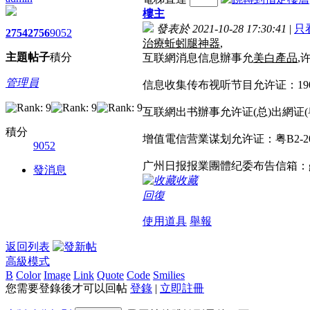
樓主
發表於 2021-10-28 17:30:41
|
只
2754
2756
9052
治療蚯蚓腿神器
,
主題
帖子
積分
互联網消息信息辦事允
美白產品
,
管理員
信息收集传布视听节目允许证：1906
互联網出书辦事允许证(总)出網证(粤
積分
增值電信营業谋划允许证：粤B2-2004
9052
广州日报报業團體纪委布告信箱：gzrbjj
發消息
收藏
回復
使用道具
舉報
返回列表
高級模式
B
Color
Image
Link
Quote
Code
Smilies
您需要登錄後才可以回帖
登錄
|
立即註冊