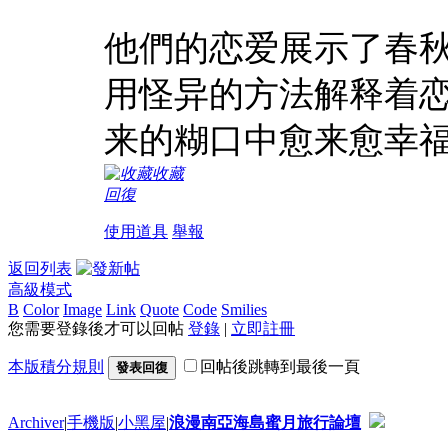
他們的恋爱展示了春
用怪异的方法解释着
来的糊口中愈来愈幸
收藏
回復
使用道具
舉報
返回列表
高級模式
B
Color
Image
Link
Quote
Code
Smilies
您需要登錄後才可以回帖
登錄
|
立即註冊
本版積分規則
回帖後跳轉到最後一頁
發表回復
Archiver
|
手機版
|
小黑屋
|
浪漫南亞海島蜜月旅行論壇