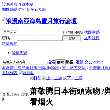
設為首頁
收藏本站
開啟輔助訪問
切換到窄版
找回密碼
自動登錄
密碼
立即註冊
登錄
快捷導航
論壇
BBS
搜索
熱搜:
活動
交友
discuz
搜索
浪漫南亞海島蜜月旅行論壇
»
論壇
›
蜜月旅遊交流
›
台灣蜜月旅
返回列表
萧敬腾日本街頭索吻?
查看:
1938
|
回復:
0
看烟火