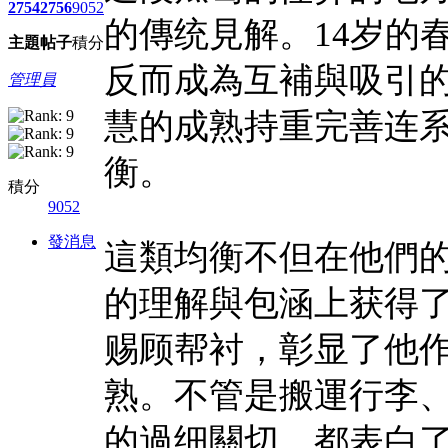
2754
2756
9052
的傳统見解。14岁的
主題
帖子
積分
反而成為互補與吸引
管理員
慧的成熟持重完善连
衡。
積分
9052
發消息
這類均衡不但在他們
的理解與包涵上获得
赐顾帮衬，彰显了他
熟。不管是搬運行李
的過细關切，都表白