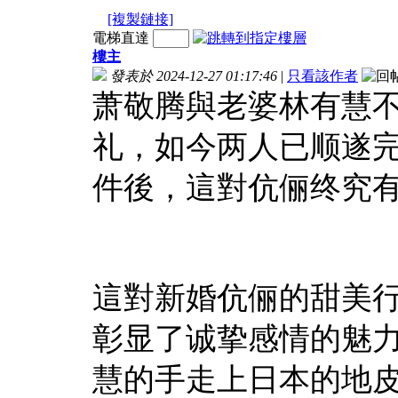
[複製鏈接]
電梯直達
樓主
發表於 2024-12-27 01:17:46
|
只看該作者
萧敬腾與老婆林有慧
礼，如今两人已顺遂
件後，這對伉俪终究
這對新婚伉俪的甜美
彰显了诚挚感情的魅
慧的手走上日本的地