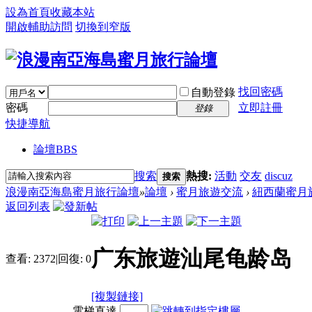
設為首頁
收藏本站
開啟輔助訪問
切換到窄版
找回密碼
自動登錄
密碼
立即註冊
登錄
快捷導航
論壇
BBS
搜索
熱搜:
活動
交友
discuz
搜索
浪漫南亞海島蜜月旅行論壇
»
論壇
›
蜜月旅遊交流
›
紐西蘭蜜月
返回列表
广东旅遊汕尾龟龄岛
查看:
2372
|
回復:
0
[複製鏈接]
電梯直達