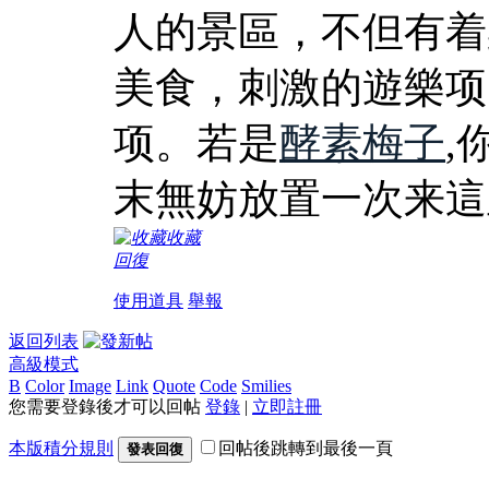
人的景區，不但有着
美食，刺激的遊樂项
项。若是
酵素梅子
,
末無妨放置一次来這
收藏
回復
使用道具
舉報
返回列表
高級模式
B
Color
Image
Link
Quote
Code
Smilies
您需要登錄後才可以回帖
登錄
|
立即註冊
本版積分規則
回帖後跳轉到最後一頁
發表回復