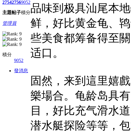
2754
2756
9052
品味到极具汕尾本地
主題
帖子
積分
鲜，好比黄金龟、鸨
管理員
些美食都筹备得至關
适口。
積分
9052
發消息
固然，来到這里嬉戲
樂場合。龟龄岛具有
目，好比充气滑水道
潜水艇探险等等，包