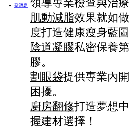
領導專業檢查與治療
發消息
肌動減脂
效果就如做
度打造健康瘦身藍圖
陰道凝膠
私密保養第
膠。
割眼袋
提供專業內開
困擾。
廚房翻修
打造夢想中
握建材選擇！