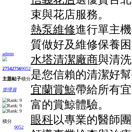
束與花店服務。
熱泵維修
進行單主機
質做好及維修保養困
admin
水塔清潔廠商
與清洗
2754
2756
9052
是您信賴的清潔好幫
主題
帖子
積分
宜蘭賞鯨
帶給所有宜
管理員
富的賞鯨體驗。
眼科
以專業的醫師團
積分
9052