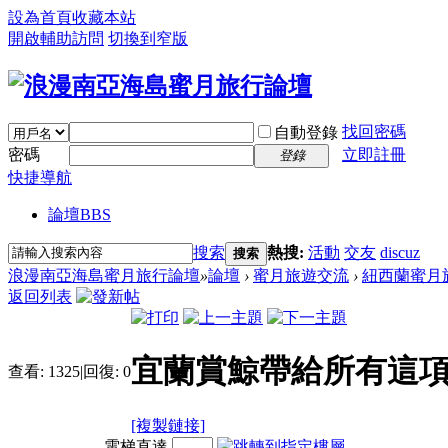
設為首頁
收藏本站
開啟輔助訪問
切換到窄版
找回密碼
自動登錄
密碼
立即註冊
登錄
快捷導航
論壇
BBS
搜索
熱搜:
活動
交友
discuz
搜索
浪漫南亞海島蜜月旅行論壇
»
論壇
›
蜜月旅遊交流
›
紐西蘭蜜月
返回列表
宜蘭賞鯨帶給所有這
查看:
1325
|
回復:
0
[複製鏈接]
電梯直達