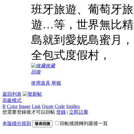
班牙旅遊、葡萄牙旅
遊…等，世界無比精
島就到愛妮島蜜月，
全包式度假村，
收藏
回復
使用道具
舉報
返回列表
高級模式
B
Color
Image
Link
Quote
Code
Smilies
您需要登錄後才可以回帖
登錄
|
立即註冊
本版積分規則
回帖後跳轉到最後一頁
發表回復